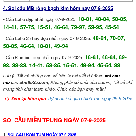
4.
Soi cầu MB
rồng bạch kim hôm nay 07-9-2025
18-81, 48-84, 58-85,
-
Cầu Lotto đẹp nhất ngày 07-9-2025:
14-41, 57-75, 15-51, 46-64, 79-97, 59-95, 45-54
48-84, 70-07,
-
Cầu Lotto 2 nháy đẹp nhất ngày 07-9-2025:
58-85, 46-64, 18-81, 49-94
18-81, 48-84, 89-
-
Cầu Đặc biệt đẹp nhất ngày 07-9-2025:
98, 38-83, 14-41, 58-85, 15-51, 49-94, 45-54, 88
Lưu ý: Tất cả những con số trên là bài viết dự đoán
soi cau
mb
của
chotlo3s.com
, Không phải số chốt của admin, Tất cả chỉ
mang tính chất tham khảo, Chúc các bạn may mắn!
>> Xem lại hôm qua
:
dự đoán kết quả chính xác ngày 06-9-2025
=====================================
SOI CẦU MIỀN TRUNG NGÀY 07-9-2025
1.
SOI CẦU KON TUM NGÀY 07-9-2025