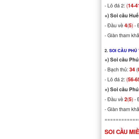
- Lô đá 2:
(
14-4
+)
Soi cầu Huế
- Đầu về
4
(
5
)
- 
- Giàn tham kh
2.
SOI CẦU PHÚ 
+)
Soi cầu Phú
- Bạch thủ:
34
(
- Lô đá 2:
(
56-6
+)
Soi cầu Phú
- Đầu về
2
(
5
)
- 
- Giàn tham kh
============
SOI CẦU MI