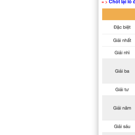
Chốt lại lô 
= >