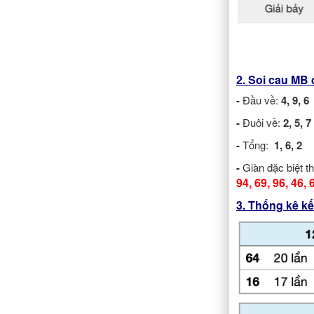
2.
Soi cau MB
-
Đầu về:
4, 9, 6
-
Đuôi về:
2, 5, 7
-
Tổng:
1, 6, 2
-
Giàn đặc biệt 
94, 69, 96, 46, 
3. Thống kê k