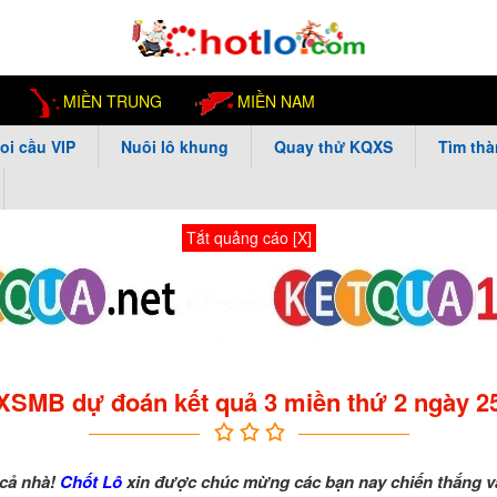
MIỀN TRUNG
MIỀN NAM
oi cầu VIP
Nuôi lô khung
Quay thử KQXS
Tìm thà
Tắt quảng cáo [X]
XSMB dự đoán kết quả 3 miền thứ 2 ngày 2
cả nhà!
Chốt Lô
xin được chúc mừng các bạn nay chiến thắng và