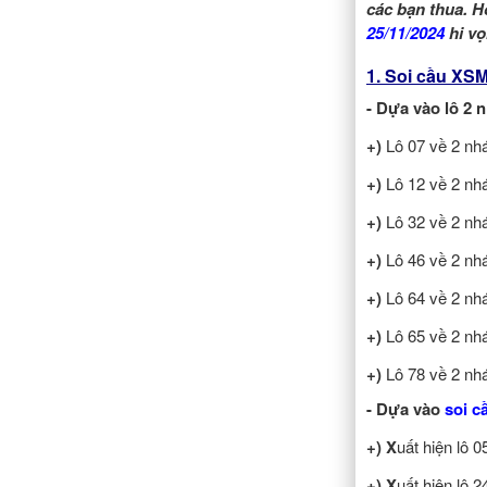
các bạn thua. H
25/11/2024
hi vọ
1.
Soi cầu XS
- Dựa vào lô 2 
+)
Lô 07 về 2 nh
+)
Lô 12 về 2 nh
+)
Lô 32 về 2 nh
+)
Lô 46 về 2 nh
+)
Lô 64 về 2 nh
+)
Lô 65 về 2 nh
+)
Lô 78 về 2 nh
- Dựa vào
soi c
+) X
uất hiện lô 
+) X
uất hiện lô 