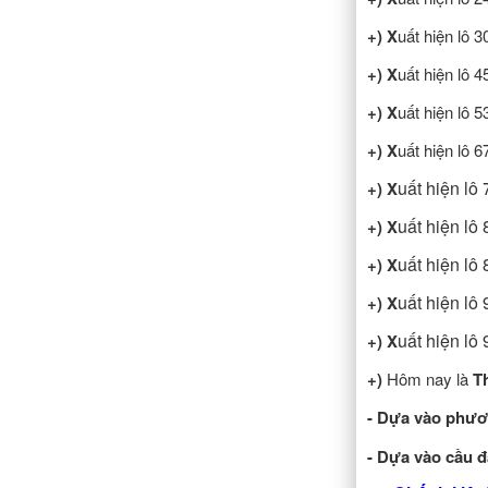
+) X
uất hiện lô 
+) X
uất hiện lô 
+) X
uất hiện lô 
+) X
uất hiện lô 
uất hiện lô
+) X
uất hiện lô
+) X
uất hiện lô
+) X
uất hiện lô
+) X
uất hiện lô
+) X
+)
Hôm nay là
T
- Dựa vào phươn
- Dựa vào cầu 