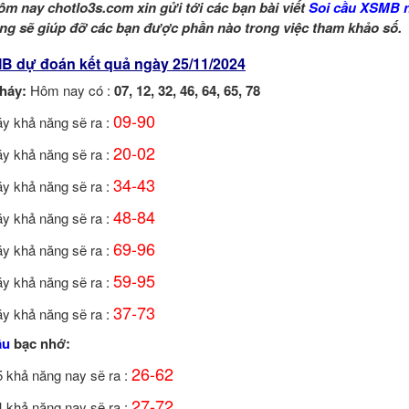
ôm nay chotlo3s.com xin gửi tới các bạn bài viết
Soi cầu XSMB 
ng sẽ giúp đỡ các bạn được phần nào trong việc tham khảo số.
MB
dự đoán kết quả ngày 25/11/2024
nháy:
Hôm nay có :
07, 12, 32, 46, 64, 65, 78
09-90
áy khả năng sẽ ra :
20-02
áy khả năng sẽ ra :
34-43
áy khả năng sẽ ra :
48-84
áy khả năng sẽ ra :
69-96
áy khả năng sẽ ra :
59-95
áy khả năng sẽ ra :
37-73
áy khả năng sẽ ra :
ầu
bạc nhớ:
26-62
05 khả năng nay sẽ ra :
27-72
24 khả năng nay sẽ ra :