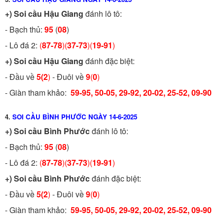
+)
Soi cầu Hậu Giang
đánh lô tô:
- Bạch thủ:
95
(
08
)
- Lô đá 2:
(
87-78
)(
37-73
)(
19-91
)
+)
Soi cầu Hậu Giang
đánh đặc biệt:
- Đầu về
5(2
)
- Đuôi về
9
(
0
)
- Giàn tham khảo:
59-95, 50-05, 29-92, 20-02, 25-52, 09-90
4.
SOI CẦU BÌNH PHƯỚC NGÀY 14-6-2025
+)
Soi cầu Bình Phước
đánh lô tô:
- Bạch thủ:
95
(
08
)
- Lô đá 2:
(
87-78
)(
37-73
)(
19-91
)
+)
Soi cầu Bình Phước
đánh đặc biệt:
- Đầu về
5(2
)
- Đuôi về
9
(
0
)
- Giàn tham khảo:
59-95, 50-05, 29-92, 20-02, 25-52, 09-90