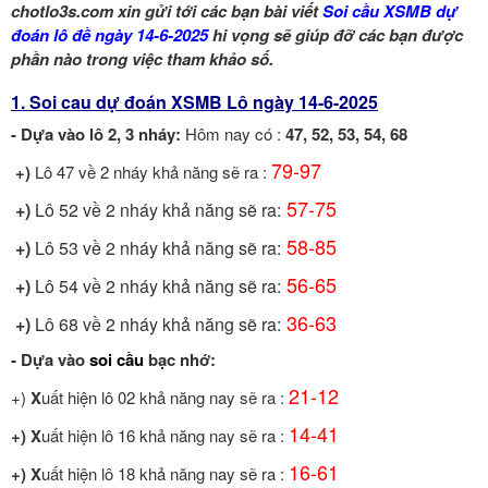
chotlo3s.com xin gửi tới các bạn bài viết
Soi cầu XSMB dự
đoán lô đề ngày 14-6-2025
hi vọng sẽ giúp đỡ các bạn được
phần nào trong việc tham khảo số.
1.
Soi cau
dự đoán XSMB Lô ngày 14-6-2025
- Dựa vào lô 2, 3 nháy:
Hôm nay có :
47, 52, 53, 54, 68
79-97
+)
Lô 47 về 2 nháy khả năng sẽ ra :
57-75
+)
Lô 52 về 2 nháy khả năng sẽ ra:
58-85
+)
Lô 53 về 2 nháy khả năng sẽ ra:
56-65
+)
Lô 54 về 2 nháy khả năng sẽ ra:
36-63
+)
Lô 68 về 2 nháy khả năng sẽ ra:
- Dựa vào
soi cầu
bạc nhớ:
21-12
+)
X
uất hiện lô 02 khả năng nay sẽ ra :
14-41
+) X
uất hiện lô 16 khả năng nay sẽ ra :
16-61
+) X
uất hiện lô 18 khả năng nay sẽ ra :