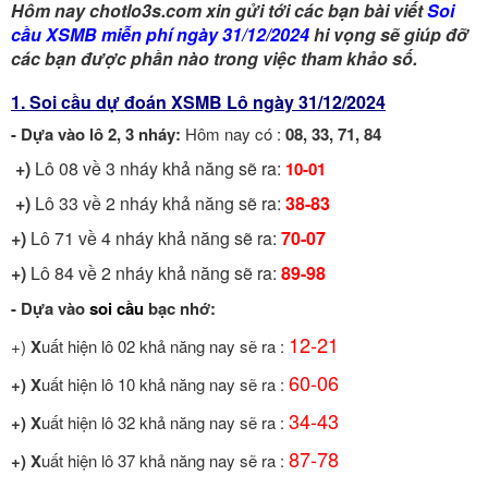
Hôm nay chotlo3s.com xin gửi tới các bạn bài viết
Soi
cầu XSMB miễn phí ngày 31/12/2024
hi vọng sẽ giúp đỡ
các bạn được phần nào trong việc tham khảo số.
1.
Soi cầu
dự đoán XSMB Lô ngày 31/12/2024
- Dựa vào lô 2, 3 nháy:
Hôm nay có :
08, 33, 71, 84
+)
Lô 08 về 3 nháy khả năng sẽ ra:
10-01
+)
Lô 33 về 2 nháy khả năng sẽ ra:
38-83
+)
Lô 71 về 4 nháy khả năng sẽ ra:
70-07
+)
Lô 84 về 2 nháy khả năng sẽ ra:
89-98
- Dựa vào
soi cầu
bạc nhớ:
12-21
+)
X
uất hiện lô 02 khả năng nay sẽ ra :
60-06
+) X
uất hiện lô 10 khả năng nay sẽ ra :
34-43
+) X
uất hiện lô 32 khả năng nay sẽ ra :
87-78
+) X
uất hiện lô 37 khả năng nay sẽ ra :