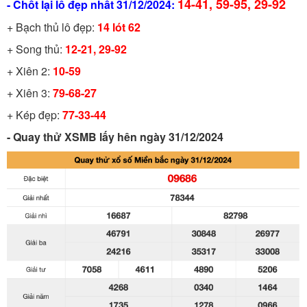
14-41, 59-95, 29-92
- Chốt lại lô đẹp nhất 31/12/2024:
+ Bạch thủ lô đẹp:
14 lót 62
+ Song thủ:
12-21, 29-92
+ Xiên 2:
10-59
+ Xiên 3:
79-68-27
+ Kép đẹp:
77-33-44
- Quay thử XSMB lấy hên ngày 31/12/2024