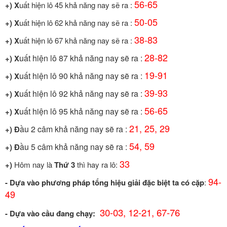
56-65
+) X
uất hiện lô 45 khả năng nay sẽ ra :
50-05
+) X
uất hiện lô 62 khả năng nay sẽ ra :
38-83
+) X
uất hiện lô 67 khả năng nay sẽ ra :
28-82
uất hiện lô 87 khả năng nay sẽ ra :
+) X
19-91
uất hiện lô 90 khả năng nay sẽ ra :
+) X
39-93
uất hiện lô 92 khả năng nay sẽ ra :
+) X
56-65
uất hiện lô 95 khả năng nay sẽ ra :
+) X
21, 25, 29
ầu 2 câm khả năng nay sẽ ra :
+) Đ
54, 59
ầu 5 câm khả năng nay sẽ ra :
+) Đ
33
+)
Hôm nay là
Thứ 3
thì hay ra lô:
94-
- Dựa vào phương pháp tổng hiệu giải đặc biệt ta có cặp
:
49
30-03, 12-21, 67-76
- Dựa vào cầu đang chạy: