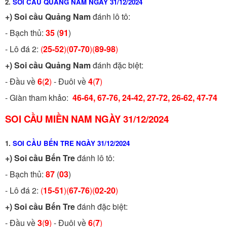
2.
SOI CẦU QUẢNG NAM NGÀY 31/12/2024
+)
Soi cầu Quảng Nam
đánh lô tô:
- Bạch thủ:
35
(
91
)
- Lô đá 2:
(
25-52
)(
07-70
)(
89-98
)
+)
Soi cầu Quảng Nam
đánh đặc biệt:
- Đầu về
6
(
2
)
- Đuôi về
4
(
7
)
- Giàn tham khảo:
46-64, 67-76, 24-42, 27-72, 26-62, 47-74
SOI CẦU MIỀN NAM NGÀY 31/12/2024
1.
SOI CẦU BẾN TRE NGÀY 31/12/2024
+)
Soi cầu Bến Tre
đánh lô tô:
- Bạch thủ:
87
(
03
)
- Lô đá 2:
(
15-51
)(
67-76
)(
02-20
)
+)
Soi cầu Bến Tre
đánh đặc biệt:
- Đầu về
3
(
9
)
- Đuôi về
6
(
7
)