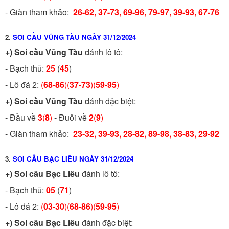
- Giàn tham khảo:
26-62, 37-73, 69-96, 79-97, 39-93, 67-76
2.
SOI CẦU VŨNG TÀU NGÀY 31/12/2024
+)
Soi cầu Vũng Tàu
đánh lô tô:
- Bạch thủ:
25
(
45
)
- Lô đá 2:
(
68-86
)(
37-73
)(
59-95
)
+)
Soi cầu Vũng Tàu
đánh đặc biệt:
- Đầu về
3
(
8
)
- Đuôi về
2
(
9
)
- Giàn tham khảo:
23-32, 39-93, 28-82, 89-98, 38-83, 29-92
3.
SOI CẦU BẠC LIÊU NGÀY 31/12/2024
+)
Soi cầu Bạc Liêu
đánh lô tô:
- Bạch thủ:
05
(
71
)
- Lô đá 2:
(
03-30
)(
68-86
)(
59-95
)
+)
Soi cầu Bạc Liêu
đánh đặc biệt: