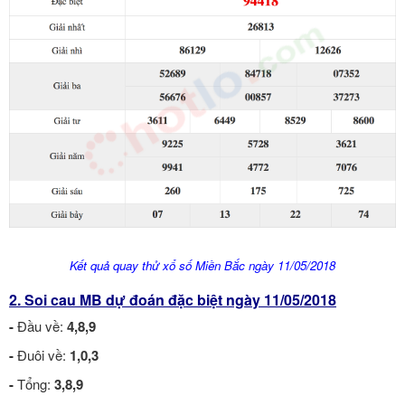
Kết quả quay thử xổ số Miền Bắc ngày 11/05/2018
2.
Soi cau MB
dự đoán đặc biệt ngày 11/05/2018
-
Đầu về:
4,8,9
-
Đuôi về:
1,0,3
-
Tổng:
3,8,9