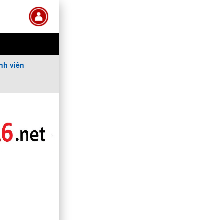
nh viên