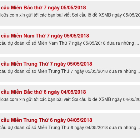
 cầu Miền Bắc thứ 7 ngày 05/05/2018
ng pháp
soi cầu lô
3 Miền ...
Xem chi tiết
lo3s.com xin gửi tới các bạn bài viết Soi cầu lô đề XSMB ngày 05/05/2
vào bạc nhớ ...
Xem chi tiết
ơi hiệu quả và chuẩn xác ...
Xem chi tiết
 cầu Miền Nam Thứ 7 ngày 05/05/2018
soi cầu lô
tổng hợp ...
Xem chi tiết
 cầu dự đoán xổ số Miền Nam Thứ 7 ngày 05/05/2018 đưa ra những ...
áp
soi cầu
giải đặc biệt
:
 cầu Miền Trung Thứ 7 ngày 05/05/2018
chơi
soi cầu đề
chạm chuẩn xác ...
Xem chi tiết
 cầu dự đoán xổ số Miền Trung Thứ 7 ngày 05/05/2018 đưa ra những ..
h đầu, đuôi ...
Xem chi tiết
g phương pháp 3 cây ...
Xem chi tiết
 cầu Miền Bắc thứ 6 ngày 04/05/2018
lo3s.com xin gửi tới các bạn bài viết Soi cầu lô đề XSMB ngày 04/05/2
hép 3 càng chuẩn ...
Xem chi tiết
soi cầu đề
kép chuẩn xác nhất ...
Xem chi tiết
à một số phương pháp
 cầu Miền Trung Thứ 6 ngày 04/05/2018
soi cầu Miền Bắc
, Soi cầu Miền Trung, So
ng tôi liệt kê ra để các bạn tham khảo. Ngoài ra còn rất nhiều
 cầu dự đoán xổ số Miền Trung Thứ 6 ngày 04/05/2018 đưa ra những ..
sẽ tổng hợp và gửi tới các bạn sau. Ngoài ra bạn có thể tham k