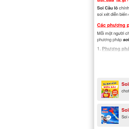
Soi Cầu lô
chính 
soi xét diễn biến
Các phương 
Mỗi một người c
phương pháp
so
1.
Phương pháp
+)
Soi cầu MB
dự
+)
Soi cầu Miền
biệt như giổ tổ, 
+)
Soi cầu lô
dựa 
Soi
chot
+)
Soi cầu lô
dựa 
+)
Soi cầu xsmb
Soi
+)
Soi cầu xổ số
Soi
+)
phương pháp
+)
phương pháp