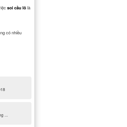
việc
soi cầu lô
là
ũng có nhiều
ngày âm lịch đặc
018
g ...