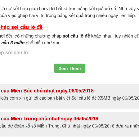
là sự kết hợp giữa hai vị trí bất kì trên bảng kết quả xổ số. Như vậy 
 của việc ghép hai vị trí trong bảng kết quả trong nhiều ngày liên tiếp.
pháp
soi cầu lô đề
hơi đều có những phương pháp
soi cầu lô đề
khác nhau, tuy nhiên c
i cầu 3 miền
phổ biến như sau:
 soi cầu lô
:
a vào lô 2,3,4 nháy…
Xem chi tiết
Xem Thêm
 Bắc
dựa vào ngày âm lịch: Phương pháp này chỉ áp dụng vào nhưng 
mùng 1, rằm, vu lan, ….
Xem chi tiết
vào giải đặc biệt và giải 4, giải 5…
Xem chi tiết
 cầu Miền Bắc chủ nhật ngày 06/05/2018
lo3s.com xin gửi tới các bạn bài viết Soi cầu lô đề XSMB ngày 06/05/2
chỉ dựa vào tổng hiệu giải đặc biệt ...
Xem chi tiết
dựa vào lô 2 nháy ...
Xem chi tiết
 cầu Miền Trung chủ nhật ngày 06/05/2018
dựa vào ngày âm lịch cộng với thiên can ...
Xem chi tiết
 cầu dự đoán xổ số Miền Trung, Chủ nhật ngày 06/05/2018 đưa ra nhữn
soi cầu
biên lô 2 đầu ...
Xem chi tiết
soi cầu xổ số
dựa vào âm dương ngũ hành ...
Xem chi tiết