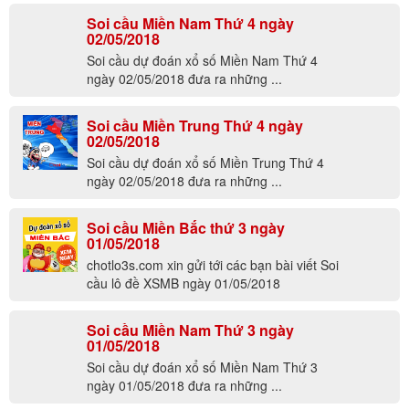
chi tiết
Soi cầu Miền Nam Thứ 4 ngày
+)
phương pháp
soi cầu
biên lô 2 đầu ...
Xem chi tiết
02/05/2018
+)
phương pháp
Soi cầu dự đoán xổ số Miền Nam Thứ 4
soi cầu xổ số
dựa vào âm dương ngũ hành ...
ngày 02/05/2018 đưa ra những ...
Xem chi tiết
+)
Chia sẻ phương pháp
soi cầu lô
3 Miền ...
Xem chi tiết
Soi cầu Miền Trung Thứ 4 ngày
+)
Soi cầu lô
dựa vào bạc nhớ ...
Xem chi tiết
02/05/2018
Soi cầu dự đoán xổ số Miền Trung Thứ 4
+)
Bí kíp bắt lô rơi hiệu quả và chuẩn xác ...
Xem chi tiết
ngày 02/05/2018 đưa ra những ...
+)
phương pháp
soi cầu lô
tổng hợp ...
Xem chi tiết
Soi cầu Miền Bắc thứ 3 ngày
01/05/2018
2.
Phương pháp
soi cầu
giải đặc biệt
:
chotlo3s.com xin gửi tới các bạn bài viết Soi
cầu lô đề XSMB ngày 01/05/2018
+)
Phương pháp chơi
soi cầu đề
chạm chuẩn xác ...
Xem chi tiết
+)
Soi cầu đề
đánh đầu, đuôi ...
Xem chi tiết
Soi cầu Miền Nam Thứ 3 ngày
+)
Soi cầu đề
bằng phương pháp 3 cây ...
Xem chi tiết
01/05/2018
Soi cầu dự đoán xổ số Miền Nam Thứ 3
+)
Phương pháp ghép 3 càng chuẩn ...
Xem chi tiết
ngày 01/05/2018 đưa ra những ...
+)
Phương pháp
soi cầu đề
kép chuẩn xác nhất ...
Xem chi tiết