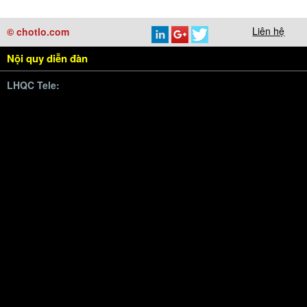
Liên hệ
© chotlo.com
Nội quy diễn đàn
LHQC Tele:
bomwin
vn88
https://mb66p.com/
78winnh.net
xem tructiepbongda
90 phút TV
KQBD
789club
bong88
https://mb66.date/
Fun88 mới nhất
FUN88
90 phút TV
789club
UG888
nhà cái Fun88
bắn cá đổi thưởng
go88
sunwin20
Fun88 thai
188M FUN
nhà cái Luck8
nhà cái UY88
On68
sunwin
bóng đá trực tiếp
Xem bóng đá Xoilac
Xôi lạc TV
78win
cm88
nhà cái Luck8
nhà cái UY88
Link Vào Fun88
qs88
Tài xỉu online
tỷ số vietscore
du lieu bong da
Hit Club
Hitclub
Hit Club
say88
kubet
Jun88
trực tiếp xoilac
trực tiếp Socolive TV
RakhoiTV
xem trực tiếp bóng đá
nohu90 com
siu88
sao789
KWIN
789club
bj888
JBO
Hit club
123B
SOI CAU
rikvip
b52club
soi kèo