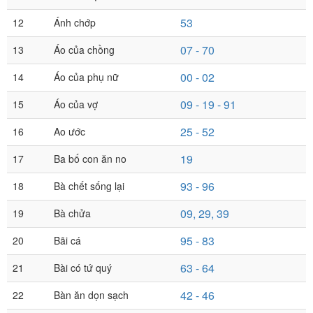
53
12
Ánh chớp
07 - 70
13
Áo của chồng
00 - 02
14
Áo của phụ nữ
09 - 19 - 91
15
Áo của vợ
25 - 52
16
Ao ước
19
17
Ba bố con ăn no
93 - 96
18
Bà chết sống lại
09, 29, 39
19
Bà chửa
95 - 83
20
Bãi cá
63 - 64
21
Bài có tứ quý
42 - 46
22
Bàn ăn dọn sạch