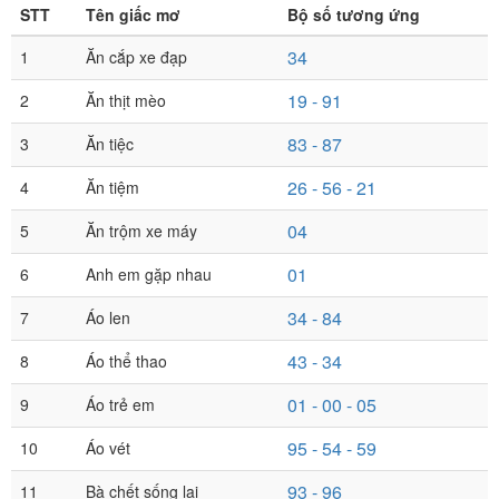
STT
Tên giấc mơ
Bộ số tương ứng
34
1
Ăn cắp xe đạp
19 - 91
2
Ăn thịt mèo
83 - 87
3
Ăn tiệc
26 - 56 - 21
4
Ăn tiệm
04
5
Ăn trộm xe máy
01
6
Anh em gặp nhau
34 - 84
7
Áo len
43 - 34
8
Áo thể thao
01 - 00 - 05
9
Áo trẻ em
95 - 54 - 59
10
Áo vét
93 - 96
11
Bà chết sống lại