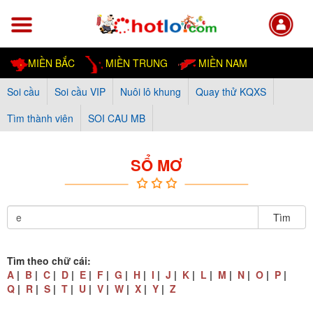
MIỀN BẮC
MIỀN TRUNG
MIỀN NAM
Soi cầu
Soi cầu VIP
Nuôi lô khung
Quay thử KQXS
Tìm thành viên
SOI CAU MB
SỔ MƠ
Tìm
Tìm theo chữ cái:
A
|
B
|
C
|
D
|
E
|
F
|
G
|
H
|
I
|
J
|
K
|
L
|
M
|
N
|
O
|
P
|
Q
|
R
|
S
|
T
|
U
|
V
|
W
|
X
|
Y
|
Z