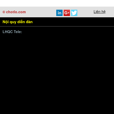
Liên hệ
© chotlo.com
Nội quy diễn đàn
LHQC Tele:
bomwin
vn88
https://mb66p.com/
78winnh.net
xem tructiepbongda
90 phút TV
KQBD
789club
bong88
https://mb66.date/
Fun88 mới nhất
FUN88
90 phút TV
789club
UG888
nhà cái Fun88
bắn cá đổi thưởng
go88
sunwin20
Fun88 thai
188M FUN
nhà cái Luck8
nhà cái UY88
On68
sunwin
bóng đá trực tiếp
Xem bóng đá Xoilac
Xôi lạc TV
78win
cm88
nhà cái Luck8
nhà cái UY88
Link Vào Fun88
qs88
Tài xỉu online
tỷ số vietscore
du lieu bong da
Hit Club
Hitclub
Hit Club
say88
kubet
Jun88
trực tiếp xoilac
trực tiếp Socolive TV
RakhoiTV
xem trực tiếp bóng đá
nohu90 com
siu88
sao789
KWIN
789club
bj888
JBO
Hit club
123B
SOI CAU
rikvip
b52club
soi kèo