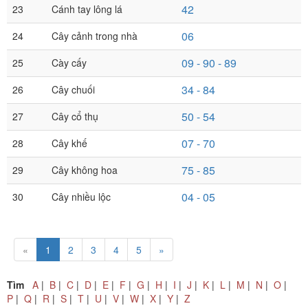
42
23
Cánh tay lông lá
06
24
Cây cảnh trong nhà
09 - 90 - 89
25
Cày cấy
34 - 84
26
Cây chuối
50 - 54
27
Cây cổ thụ
07 - 70
28
Cây khế
75 - 85
29
Cây không hoa
04 - 05
30
Cây nhiều lộc
«
1
2
3
4
5
»
Tìm
A
|
B
|
C
|
D
|
E
|
F
|
G
|
H
|
I
|
J
|
K
|
L
|
M
|
N
|
O
|
P
|
Q
|
R
|
S
|
T
|
U
|
V
|
W
|
X
|
Y
|
Z