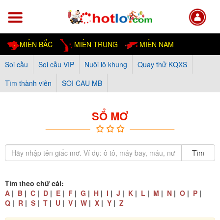
MIỀN BẮC
MIỀN TRUNG
MIỀN NAM
Soi cầu
Soi cầu VIP
Nuôi lô khung
Quay thử KQXS
Tìm thành viên
SOI CAU MB
SỔ MƠ
Tìm
Tìm theo chữ cái:
A
|
B
|
C
|
D
|
E
|
F
|
G
|
H
|
I
|
J
|
K
|
L
|
M
|
N
|
O
|
P
|
Q
|
R
|
S
|
T
|
U
|
V
|
W
|
X
|
Y
|
Z