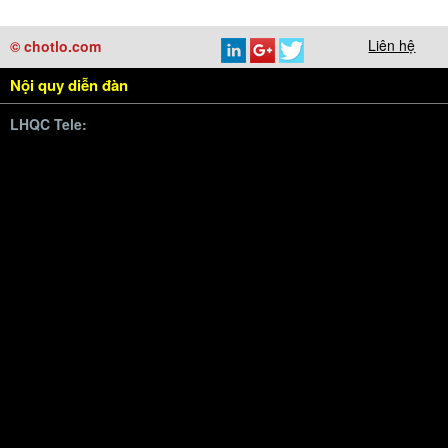
Liên hệ
© chotlo.com
Nội quy diễn đàn
LHQC Tele:
bomwin
vn88
https://mb66p.com/
78winnh.net
xem tructiepbongda
90 phút TV
Fun88
KQBD
789club
bong88
https://mb66.date/
Fun88 mới nhất
FUN88
90 phút TV
S666
s8
88win
cm88
nohu90 com
k88
JBO
trực tiếp Socolive TV
Ra Khoi TV
kenh bong da truc tiep
789club
UG888
nhà cái Fun88
bắn cá đổi thưởng
go88
sunwin20
Fun88 thai
188M FUN
nhà cái Luck8
nhà cái UY88
On68
sunwin
bóng đá trực tiếp
Xem bóng đá Xoilac
Xôi lạc TV
78win
cm88
nhà cái Luck8
nhà cái UY88
Link Vào Fun88
qs88
Tài xỉu online
tỷ số vietscore
du lieu bong da
Hit Club
Hitclub
Hit Club
say88
kubet
Jun88
trực tiếp xoilac
trực tiếp Socolive TV
RakhoiTV
xem trực tiếp bóng đá