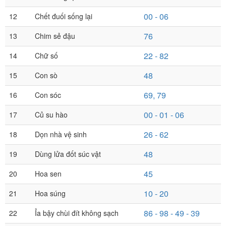
00 - 06
12
Chết đuối sống lại
76
13
Chim sẻ đậu
22 - 82
14
Chữ số
48
15
Con sò
69, 79
16
Con sóc
00 - 01 - 06
17
Củ su hào
26 - 62
18
Dọn nhà vệ sinh
48
19
Dùng lửa đốt súc vật
45
20
Hoa sen
10 - 20
21
Hoa súng
86 - 98 - 49 - 39
22
Ỉa bậy chùi đít không sạch