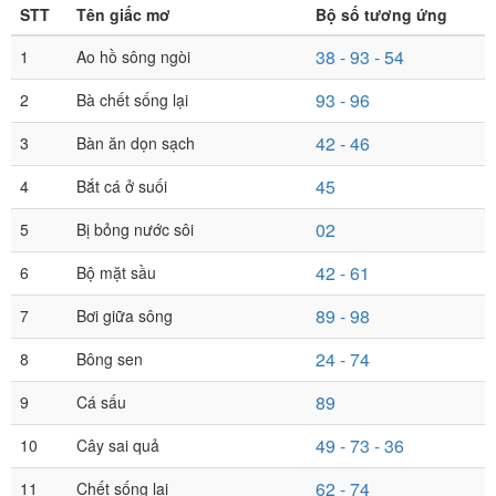
STT
Tên giấc mơ
Bộ số tương ứng
38 - 93 - 54
1
Ao hồ sông ngòi
93 - 96
2
Bà chết sống lại
42 - 46
3
Bàn ăn dọn sạch
45
4
Bắt cá ở suối
02
5
Bị bỏng nước sôi
42 - 61
6
Bộ mặt sầu
89 - 98
7
Bơi giữa sông
24 - 74
8
Bông sen
89
9
Cá sấu
49 - 73 - 36
10
Cây sai quả
62 - 74
11
Chết sống lại