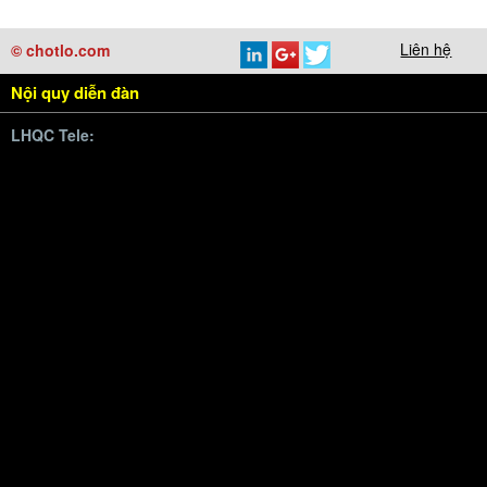
Liên hệ
© chotlo.com
Nội quy diễn đàn
LHQC Tele:
bomwin
vn88
https://mb66p.com/
78winnh.net
xem tructiepbongda
90 phút TV
Fun88
KQBD
789club
bong88
https://mb66.date/
Fun88 mới nhất
FUN88
90 phút TV
S666
s8
88win
cm88
nohu90 com
k88
JBO
trực tiếp Socolive TV
Ra Khoi TV
kenh bong da truc tiep
789club
UG888
nhà cái Fun88
bắn cá đổi thưởng
go88
sunwin20
Fun88 thai
188M FUN
nhà cái Luck8
nhà cái UY88
On68
sunwin
bóng đá trực tiếp
Xem bóng đá Xoilac
Xôi lạc TV
78win
cm88
nhà cái Luck8
nhà cái UY88
Link Vào Fun88
qs88
Tài xỉu online
tỷ số vietscore
du lieu bong da
Hit Club
Hitclub
Hit Club
say88
kubet
Jun88
trực tiếp xoilac
trực tiếp Socolive TV
RakhoiTV
xem trực tiếp bóng đá