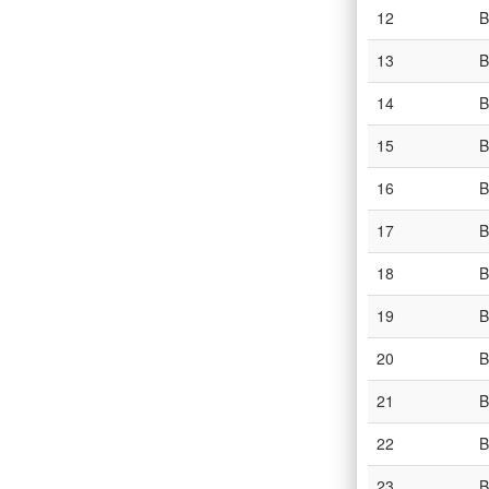
12
B
13
B
14
B
15
B
16
B
17
B
18
B
19
B
20
B
21
B
22
B
23
B