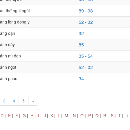
89 - 98
àn thờ nghi ngút
52 - 32
ằng lòng đồng ý
32
ăng đạn
85
ánh dày
35 - 54
ánh mì đen
52 - 02
ánh ngọt
34
ánh pháo
3
4
5
»
|
D
|
E
|
F
|
G
|
H
|
I
|
J
|
K
|
L
|
M
|
N
|
O
|
P
|
Q
|
R
|
S
|
T
|
U