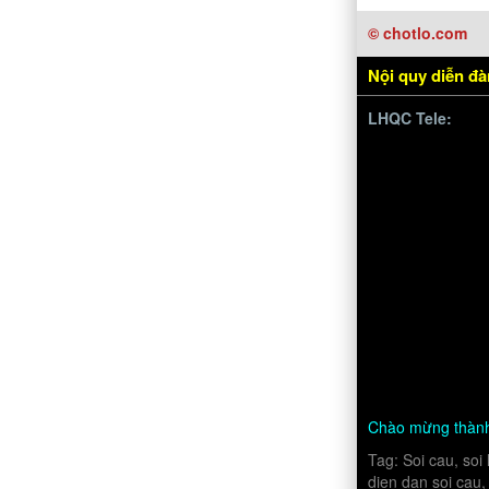
© chotlo.com
Nội quy diễn đà
LHQC Tele:
bomwin
vn
789club
bo
nhà cái Fun8
nhà cái UY8
cm88
nhà c
du lieu bong 
trực tiếp Soc
789club
bj8
tài xỉu online
soi cau chat
Chào mừng thành
Tag: Soi cau, soi
dien dan soi cau,