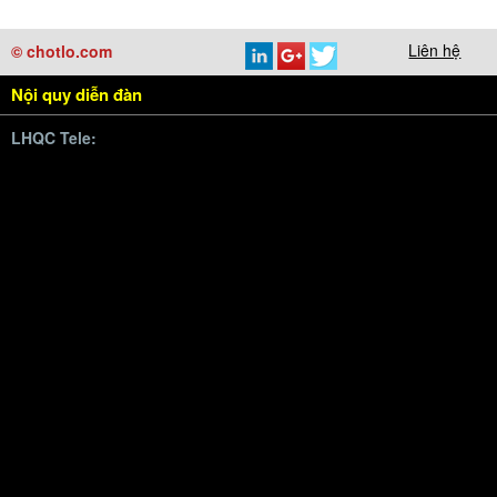
Liên hệ
© chotlo.com
Nội quy diễn đàn
LHQC Tele:
bomwin
vn88
https://mb66p.com/
78winnh.net
xem tructiepbongda
90 phút TV
KQBD
789club
bong88
https://mb66.date/
Fun88 mới nhất
FUN88
90 phút TV
789club
UG888
nhà cái Fun88
bắn cá đổi thưởng
go88
sunwin20
Fun88 thai
188M FUN
nhà cái Luck8
nhà cái UY88
On68
sunwin
bóng đá trực tiếp
Xem bóng đá Xoilac
Xôi lạc TV
78win
cm88
nhà cái Luck8
nhà cái UY88
Link Vào Fun88
qs88
Tài xỉu online
tỷ số vietscore
du lieu bong da
Hit Club
Hitclub
Hit Club
say88
kubet
Jun88
trực tiếp xoilac
trực tiếp Socolive TV
RakhoiTV
xem trực tiếp bóng đá
nohu90 com
siu88
sao789
KWIN
789club
bj888
JBO
Hit club
go88
SOI CAU
rikvip
b52club
soi kèo