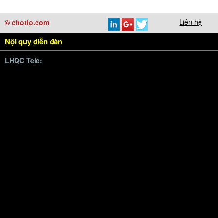
Liên hệ
© chotlo.com
Nội quy diễn đàn
LHQC Tele:
bomwin
vn88
https://mb66p.com/
78winnh.net
xem tructiepbongda
90 phút TV
KQBD
789club
bong88
https://mb66.date/
Fun88 mới nhất
FUN88
90 phút TV
789club
UG888
nhà cái Fun88
bắn cá đổi thưởng
go88
sunwin20
Fun88 thai
188M FUN
nhà cái Luck8
nhà cái UY88
On68
sunwin
bóng đá trực tiếp
Xem bóng đá Xoilac
Xôi lạc TV
78win
cm88
nhà cái Luck8
nhà cái UY88
Link Vào Fun88
qs88
Tài xỉu online
tỷ số vietscore
du lieu bong da
Hit Club
Hitclub
Hit Club
say88
kubet
Jun88
trực tiếp xoilac
trực tiếp Socolive TV
RakhoiTV
xem trực tiếp bóng đá
nohu90 com
siu88
sao789
KWIN
789club
bj888
JBO
Hit club
123B
SOI CAU
rikvip
b52club
soi kèo