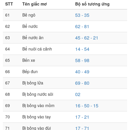
STT
Tên giấc mơ
Bộ số tương ứng
53 - 35
61
Bẻ ngô
62 - 81
62
Bể nước
45 - 62 - 21
63
Bể nước ăn
14 - 54
64
Bể nuôi cá cảnh
58 - 98
65
Bến xe
40 - 49
66
Bếp đun
69 - 80
67
Bị bỏng lửa
02
68
Bị bỏng nước sôi
16 - 50 - 15
69
Bị bỏng vào mồm
17 - 21
70
Bị bỏng vào tay
17 - 71
71
Bị bỏng vào đùi