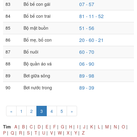
07 - 57
83
Bố bế con gái
81 - 11 - 52
84
Bố bế con trai
51 - 56
85
Bộ mặt buồn
20 - 60 - 21
86
Bố mẹ, bố con
60 - 70
87
Bố nuôi
06 - 90
88
Bộ quần áo vá
89 - 98
89
Bơi giữa sông
89 - 39
90
Bơi nước trong
«
1
2
3
4
5
»
Tìm
A
|
B
|
C
|
D
|
E
|
F
|
G
|
H
|
I
|
J
|
K
|
L
|
M
|
N
|
O
|
P
|
Q
|
R
|
S
|
T
|
U
|
V
|
W
|
X
|
Y
|
Z